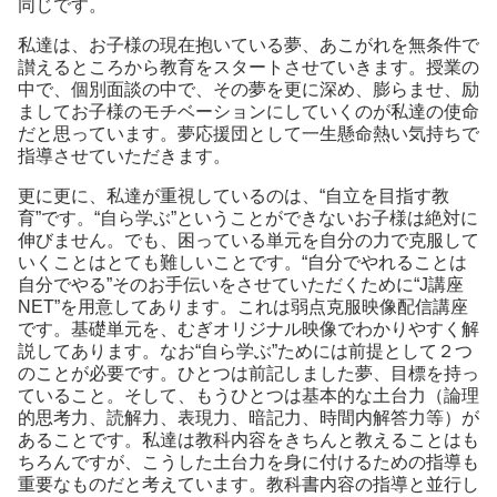
同じです。
私達は、お子様の現在抱いている夢、あこがれを無条件で
讃えるところから教育をスタートさせていきます。授業の
中で、個別面談の中で、その夢を更に深め、膨らませ、励
ましてお子様のモチベーションにしていくのが私達の使命
だと思っています。夢応援団として一生懸命熱い気持ちで
指導させていただきます。
更に更に、私達が重視しているのは、“自立を目指す教
育”です。“自ら学ぶ”ということができないお子様は絶対に
伸びません。でも、困っている単元を自分の力で克服して
いくことはとても難しいことです。“自分でやれることは
自分でやる”そのお手伝いをさせていただくために“J講座
NET”を用意してあります。これは弱点克服映像配信講座
です。基礎単元を、むぎオリジナル映像でわかりやすく解
説してあります。なお“自ら学ぶ”ためには前提として２つ
のことが必要です。ひとつは前記しました夢、目標を持っ
ていること。そして、もうひとつは基本的な土台力（論理
的思考力、読解力、表現力、暗記力、時間内解答力等）が
あることです。私達は教科内容をきちんと教えることはも
ちろんですが、こうした土台力を身に付けるための指導も
重要なものだと考えています。教科書内容の指導と並行し