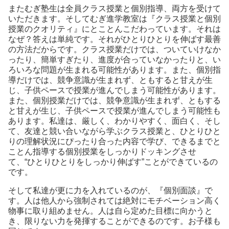
またむぎ塾生は全員クラス授業と個別指導、両方を受けて
いただきます。そしてむぎ進学教室は『クラス授業と個別
授業のクオリティ』にとことんこだわっています。それは
なぜ？答えは単純です。それがひとりひとりを伸ばす最善
の方法だからです。クラス授業だけでは、ついていけなか
ったり、簡単すぎたり、進度が合っていなかったりと、い
ろいろな問題が生まれる可能性があります。また、個別指
導だけでは、競争意識が生まれず、ともすると甘えが生
じ、子供ペースで授業が進んでしまう可能性があります。
また、個別授業だけでは、競争意識が生まれず、ともする
と甘えが生じ、子供ペースで授業が進んでしまう可能性も
あります。私達は、厳しく、わかりやすく、面白く、そし
て、友達と競い合いながら学ぶクラス授業と、ひとりひと
りの理解状況にぴったり合った内容で学び、できるまでと
ことん指導する個別授業をしっかりドッキングさせ
て、“ひとりひとりをしっかり伸ばす”ことができているの
です。
そして私達が更に力を入れているのが、『個別面談』で
す。人は他人から強制されては絶対にモチベーション高く
物事に取り組めません。人は自ら定めた目標に向かうと
き、限りない力を発揮することができるのです。お子様も