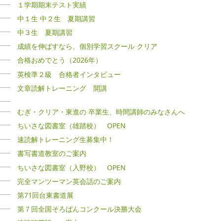
１学期期末テスト実績
中１生 中２生 夏期講習
中３生 夏期講習
成績を伸ばすなら、個別学習スクール クリア
合格おめでとう（2026年）
英検準２級 合格者インタビュー
文章読解トレーニング 開講
むぎ・クリア・東進の 卒業生、時間講師のみなさんへ
ちいさな図書室（雄踏校） OPEN
速読解トレーニング生募集中！
書写書道教室のご案内
ちいさな図書室（入野校） OPEN
完全マンツーマン英会話のご案内
第71回台東書道展
第７回全国そろばんコンクール決勝大会