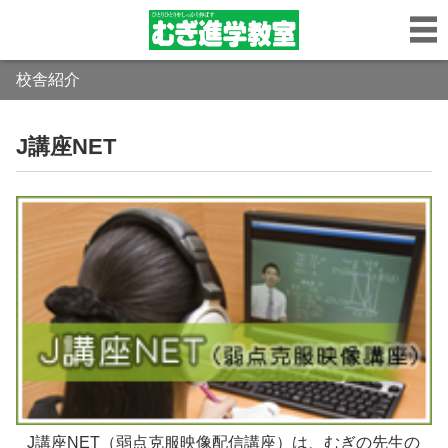
校舎紹介
J講座NET
J講座NET（弱点克服映像配信講座）は、むぎの先生の