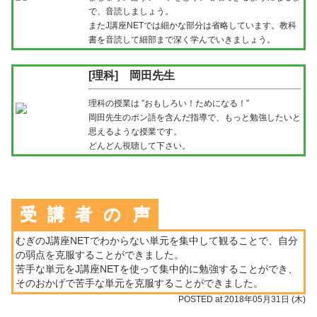
で、音読しましょう。
またJ講座NETでは細かな部分は省略しています。
教科
書を音読して細部まで深く学んでいきましょう。
[理科] 岡田先生
理科の授業は ”おもしろい！ためになる！”
岡田先生のポン語を含んだ指導で、もっと勉強したいと
思えるような授業です。
どんどん視聴して下さい。
受
講
者
の
声
むぎのJ講座NETでわからない単元を集中して観ることで、自分
の弱点を克服することができました。
苦手な単元をJ講座NETを使って集中的に勉強することができ、
そのおかげで苦手な単元を克服することができました。
POSTED at 2018年05月31日 (木)