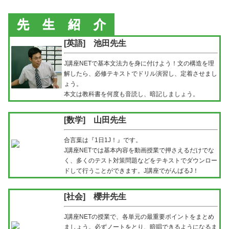
先
生
紹
介
[英語] 池田先生
J講座NETで基本文法力を身に付けよう！文の構造を理
解したら、必修テキストでドリル演習し、定着させまし
ょう。
本文は教科書を何度も音読し、暗記しましょう。
[数学] 山田先生
合言葉は『1日1J！』です。
J講座NETでは基本内容を動画授業で押さえるだけでな
く、多くのテスト対策問題などをテキストでダウンロー
ドして行うことができます。J講座でがんばるJ！
[社会] 櫻井先生
J講座NETの授業で、各単元の最重要ポイントをまとめ
ましょう。
必ずノートをとり、暗唱できるようになるま