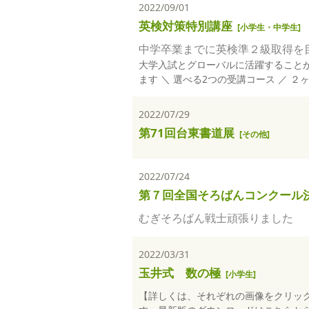
2022/09/01
英検対策特別講座
[
小学生・中学生
]
中学卒業までに英検準２級取得を
大学入試とグローバルに活躍することが
ます ＼ 選べる2つの受講コース ／ ２
2022/07/29
第71回台東書道展
[
その他
]
2022/07/24
第７回全国そろばんコンクール
むぎそろばん戦士頑張りました
2022/03/31
玉井式 数の極
[
小学生
]
【詳しくは、それぞれの画像をクリックして