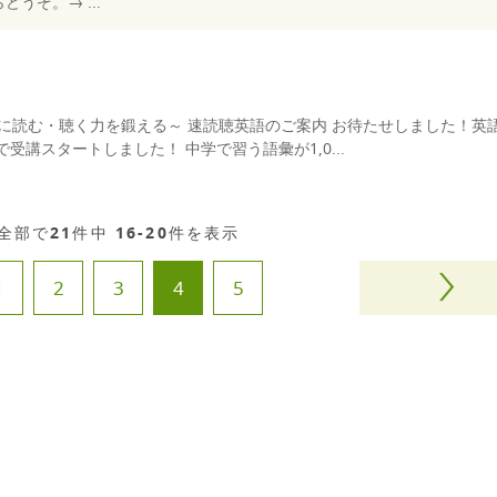
うぞ。→ ...
正確に読む・聴く力を鍛える～ 速読聴英語のご案内 お待たせしました！英
受講スタートしました！ 中学で習う語彙が1,0...
全部で
21
件中
16-20
件を表示
1
2
3
4
5