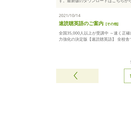
す。最新版のダウンロードはこちらからど
2021/10/14
速読聴英語のご案内
[
その他
]
全国35,000人以上が受講中 ～速く
力強化の決定版【速読聴英語】 全校舎で