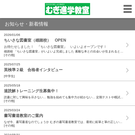
お知らせ・新着情報
2026/01/06
ちいさな図書室（雄踏校） OPEN
お待たせしました！ 「ちいさな図書室」 いよいよオープンです！
雄踏校 「ちいさな図書室」がいよいよ完成しました 素敵な本との出会いが生まれるとうれしいです これからも続々と新刊が入荷します 雄踏校 「ちいさな図書室」をよろしくお願いします ...
[その他]
2025/07/25
英検準２級 合格者インタビュー
[中学生]
2025/05/18
速読解トレーニング生募集中！
読書に対して興味を示さない… 勉強を始めても集中力が続かない… 定期テストや模試の際、時間が足りない… 文章の内容が頭に入ってこない… ...
[その他]
2025/03/24
書写書道教室のご案内
なぜ今、書写書道なのでしょうか むぎの書写書道教室では、最初に鉛筆と筆の正しい持ち方や書く姿勢を指導します。美しい字は、美しい姿勢と集中力から生まれます。背筋をピンと伸ばして鉛筆や筆を握り、集...
[その他]
2024/05/31