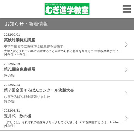
お知らせ・新着情報
2022/09/01
英検対策特別講座
中学卒業までに英検準２級取得を目指す
大学入試とグローバルに活躍することが求められる将来を見据えて 中学校卒業までに 英検 ® 準2級取得 を目指します ＼ 選べる2つの受講コース ／ ２ヶ月コース 合格に向けての スタン...
[小学生・中学生]
2022/07/29
第71回台東書道展
[その他]
2022/07/24
第７回全国そろばんコンクール決勝大会
むぎそろばん戦士頑張りました
[その他]
2022/03/31
玉井式 数の極
【詳しくは、それぞれの画像をクリックしてください】 PDFを閲覧するには、Adobe Reader（無料）が必要です。 最新版のダウンロードはこちらからどうぞ。→ ...
[小学生]