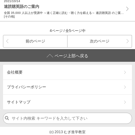
2021/10/14
速読聴英語のご案内
全国 35,000 人以上が受講中 ～速く正確に読む・聴く力を鍛える～ 速読聴英語 のご案内 お待たせしました！英語力強化の決定版【速読聴英語】 全校舎で受講スタートしました！ 中学で習う語彙...
[その他]
4ページ / 全5ページ中
前のページ
次のページ
ページ上部へ戻る
会社概要
プライバシーポリシー
サイトマップ
(c) 2013 むぎ進学教室