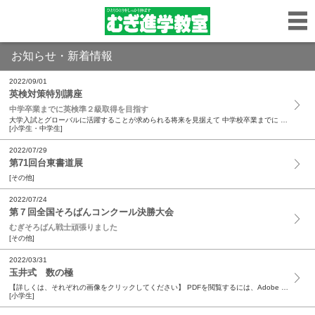
お知らせ・新着情報
2022/09/01
英検対策特別講座
中学卒業までに英検準２級取得を目指す
大学入試とグローバルに活躍することが求められる将来を見据えて 中学校卒業までに 英検 ® 準2級取得 を目指します ＼ 選べる2つの受講コース ／ ２ヶ月コース 合格に向けての スタン...
[小学生・中学生]
2022/07/29
第71回台東書道展
[その他]
2022/07/24
第７回全国そろばんコンクール決勝大会
むぎそろばん戦士頑張りました
[その他]
2022/03/31
玉井式 数の極
【詳しくは、それぞれの画像をクリックしてください】 PDFを閲覧するには、Adobe Reader（無料）が必要です。 最新版のダウンロードはこちらからどうぞ。→ ...
[小学生]