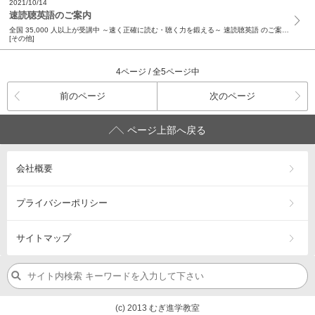
2021/10/14
速読聴英語のご案内
全国 35,000 人以上が受講中 ～速く正確に読む・聴く力を鍛える～ 速読聴英語 のご案内 お待たせしました！英語力強化の決定版【速読聴英語】 全校舎で受講スタートしました！ 中学で習う語彙...
[その他]
4ページ / 全5ページ中
前のページ
次のページ
ページ上部へ戻る
会社概要
プライバシーポリシー
サイトマップ
(c) 2013 むぎ進学教室