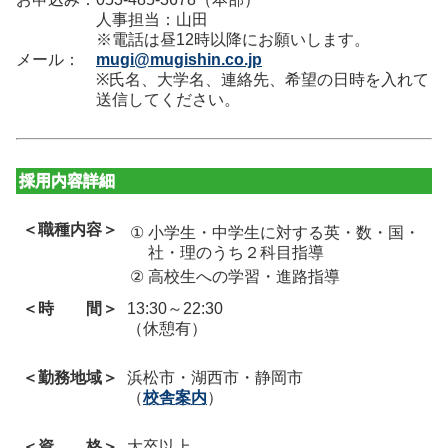
人事担当：山田
※電話は昼12時以降にお願いします。
メール：
mugi@mugishin.co.jp
※氏名、大学名、連絡先、希望の日時を入れて
送信してください。
採用内容詳細
＜職種内容＞
①
小学生・中学生に対する英・数・国・
社・理のうち２科目指導
②
高校生への学習・進路指導
＜時 間＞
13:30～22:30
（休憩有）
＜勤務地域＞
浜松市・湖西市・静岡市
（
校舎案内
）
＜資 格＞
大卒以上