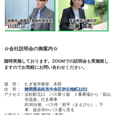
☆会社説明会の御案内☆
随時実施しております。ZOOMでの説明会も実施致し
ますのでお気軽にお問い合わせください。
場 所：
むぎ進学教室 本部
住 所：
静岡県浜松市中央区伊左地町
2203
アクセス：
浜松駅北口 バス乗り場 １番乗場から「舘山
寺温泉」行き乗車
約
30
分後、バス停「前平（まえびら）」下
車 徒歩
30
ｍバス通り戻る
お申込み：
053-485-3678（本部）