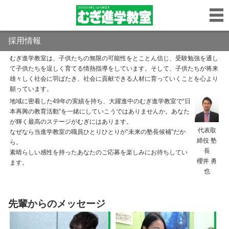
採用情報
むぎ進学教室は、子供たちの無限の可能性をとことん信じ、受験勉強を通し
て子供たちを逞しく育てる情熱指導をしています。
そして、子供たちが将来
雄々しく社会に羽ばたき、社会に貢献できる人材に育っていくことを心より
願っています。
地域に密着した49年の実績を持ち、大躍進中のむぎ進学教室で“日
本再興の教育活動”を一緒にしていこうではありませんか。あなた
が輝く最高のステージがむぎにはあります。
代表取
なぜなら当進学教室の職員ひとりひとりが“未来の塾長候補”だか
締役 塾
ら。
長
素晴らしい感性を持ったあなたのご応募を楽しみにお待ちしてい
櫻井 勇
ます。
也
先輩からのメッセージ