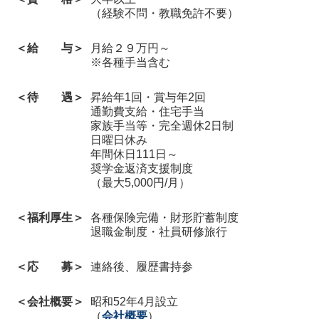
（経験不問・教職免許不要）
＜給 与＞
月給２９万円～
※各種手当含む
＜待 遇＞
昇給年1回・賞与年2回
通勤費支給・住宅手当
家族手当等・完全週休2日制
日曜日休み
年間休日111日～
奨学金返済支援制度
（最大5,000円/月）
＜福利厚生＞
各種保険完備・財形貯蓄制度
退職金制度・社員研修旅行
＜応 募＞
連絡後、履歴書持参
＜会社概要＞
昭和52年4月設立
（
会社概要
）