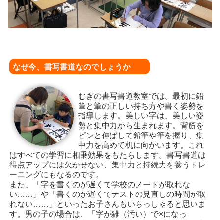
なぜ今、書写書道なのでしょうか
むぎの書写書道教室では、最初に鉛
筆と筆の正しい持ち方や書く姿勢を
指導します。美しい字は、美しい姿
勢と集中力から生まれます。背筋を
ピンと伸ばして鉛筆や筆を握り、集
中力を高めて机に向かいます。これ
はすべての学習に相乗効果をもたらします。書写書道は
得点アップには欠かせない、集中力と持続力を養うトレ
ーニングにもなるのです。
また、「字を書くのが遅くて学校のノートが取れな
い……」や「書くのが遅くてテストの見直しの時間が取
れない……」といったお子さんもいらっしゃると思いま
す。男の子の場合は、「字が雑（汚い）で×になっ