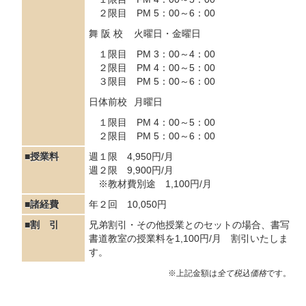
２限目 PM 5：00～6：00
舞 阪 校
火曜日・金曜日
１限目 PM 3：00～4：00
２限目 PM 4：00～5：00
３限目 PM 5：00～6：00
日体前校
月曜日
１限目 PM 4：00～5：00
２限目 PM 5：00～6：00
■授業料
週１限 4,950円/月
週２限 9,900円/月
※教材費別途 1,100円
/月
■諸経費
年２回 10,050円
■割 引
兄弟割引・その他授業とのセットの場合、書写
書道教室の授業料を1,100円/月 割引いたしま
す。
※上記金額は
全て税込価格
です。