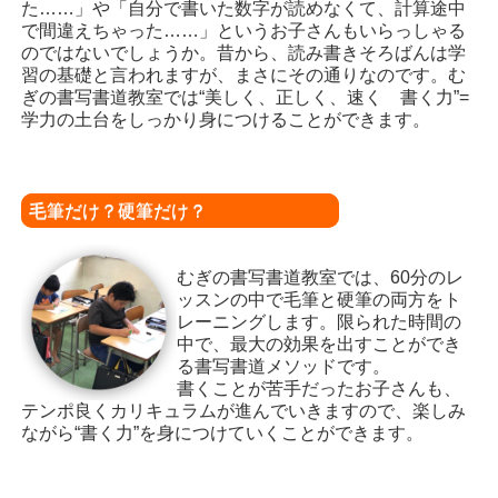
た……」や「自分で書いた数字が読めなくて、計算途中
で間違えちゃった……」というお子さんもいらっしゃる
のではないでしょうか。昔から、読み書きそろばんは学
習の基礎と言われますが、まさにその通りなのです。む
ぎの書写書道教室では“美しく、正しく、速く 書く力”
=
学力の土台をしっかり身につけることができます。
毛筆だけ？硬筆だけ？
むぎの書写書道教室では、60分のレ
ッスンの中で毛筆と硬筆の両方をト
レーニングします。限られた時間の
中で、最大の効果を出すことができ
る書写書道メソッドです。
書くことが苦手だったお子さんも、
テンポ良くカリキュラムが進んでいきますので、楽しみ
ながら“書く力”を身につけていくことができます。